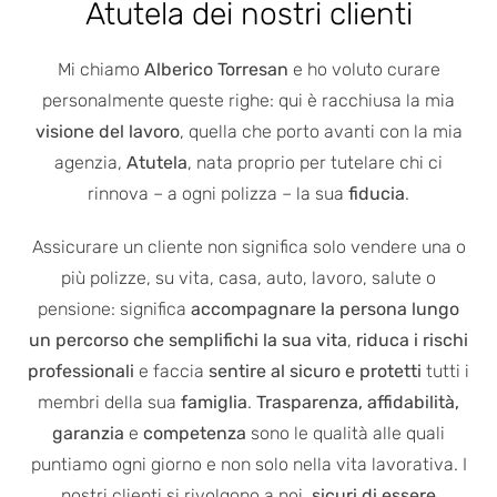
Atutela dei nostri clienti
Mi chiamo
Alberico Torresan
e ho voluto curare
personalmente queste righe: qui è racchiusa la mia
visione del lavoro
, quella che porto avanti con la mia
agenzia,
Atutela
, nata proprio per tutelare chi ci
rinnova – a ogni polizza – la sua
fiducia
.
Assicurare un cliente non significa solo vendere una o
più polizze, su vita, casa, auto, lavoro, salute o
pensione: significa
accompagnare la persona lungo
un percorso che semplifichi la sua vita
,
riduca i rischi
professionali
e faccia
sentire al sicuro e protetti
tutti i
membri della sua
famiglia
.
Trasparenza, affidabilità,
garanzia
e
competenza
sono le qualità alle quali
puntiamo ogni giorno e non solo nella vita lavorativa. I
nostri clienti si rivolgono a noi,
sicuri di essere